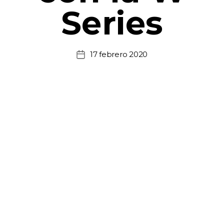
Series
17 febrero 2020
Fecha
de
la
entrada