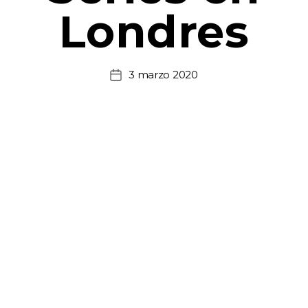
Londres
3 marzo 2020
Fecha
de
la
entrada