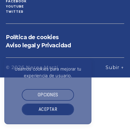
FACEBOOK
YOUTUBE
TWITTER
Política de cookies
Aviso legal y Privacidad
© 2026
Nerea Martí
Subir
↑
Usamos cookies para mejorar tu
experiencia de usuario.
OPCIONES
ACEPTAR