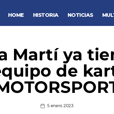
HOME
HISTORIA
NOTICIAS
MUL
a Martí ya tie
equipo de kar
MOTORSPOR
5 enero 2023
Fecha
de