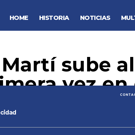
HOME
HISTORIA
NOTICIAS
MUL
Martí sube a
imera vez en
CONTA
20 octubre 2020
Fecha
acidad
de
la
entrada