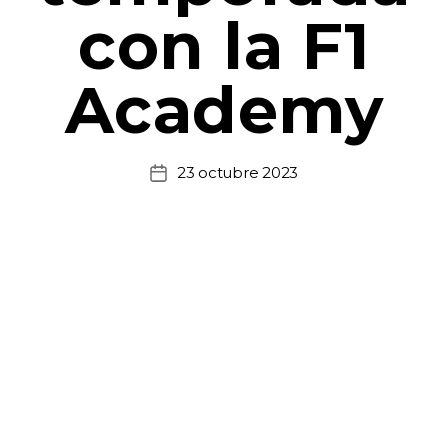
con la F1
Academy
23 octubre 2023
Fecha
de
la
entrada