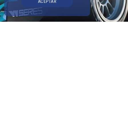
ACEPTAR
La piloto de Campos conseguía una
segunda posición en la última carrera