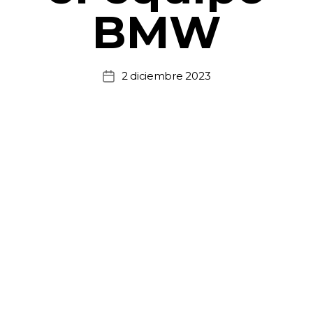
BMW
2 diciembre 2023
Fecha
de
la
entrada